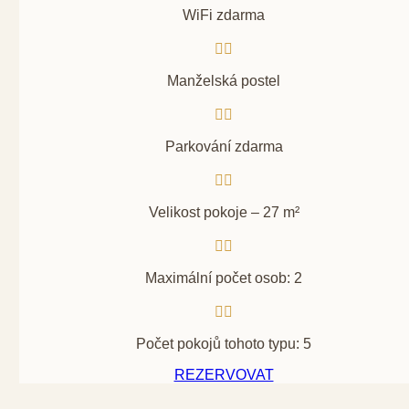
WiFi zdarma


Manželská postel


Parkování zdarma


Velikost pokoje – 27 m²


Maximální počet osob: 2


Počet pokojů tohoto typu: 5
REZERVOVAT