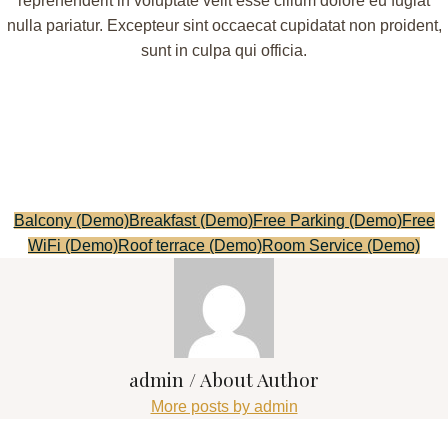
reprehenderit in voluptate velit esse cillum dolore eu fugiat
nulla pariatur. Excepteur sint occaecat cupidatat non proident,
sunt in culpa qui officia.
Balcony (Demo)
Breakfast (Demo)
Free Parking (Demo)
Free
WiFi (Demo)
Roof terrace (Demo)
Room Service (Demo)
admin
/ About Author
More posts by admin