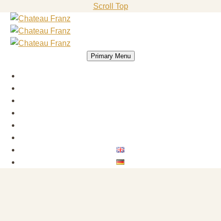
Scroll Top
Primary Menu
ÚVOD
UBYTOVÁNÍ
RESTAURACE
HISTORIE ZÁMEČKU
KONTAKT
REZERVACE